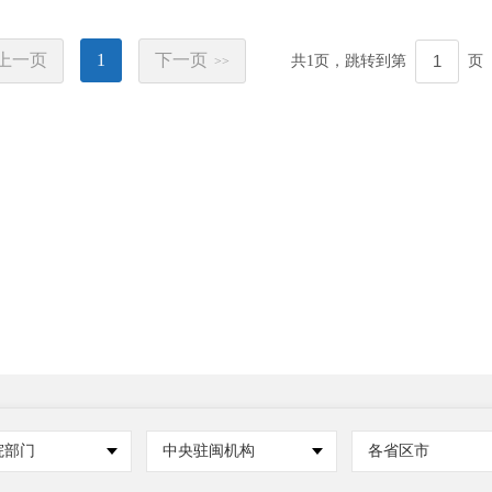
上一页
1
下一页
共
1
页，跳转到第
页
>>
院部门
中央驻闽机构
各省区市