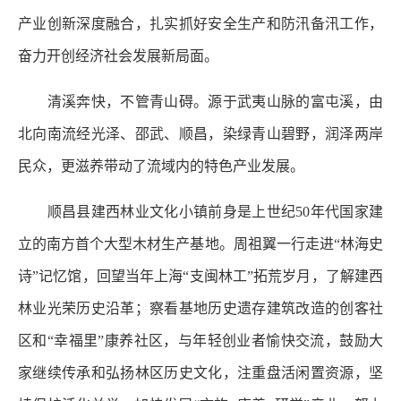
产业创新深度融合，扎实抓好安全生产和防汛备汛工作，
奋力开创经济社会发展新局面。
清溪奔快，不管青山碍。源于武夷山脉的富屯溪，由
北向南流经光泽、邵武、顺昌，染绿青山碧野，润泽两岸
民众，更滋养带动了流域内的特色产业发展。
顺昌县建西林业文化小镇前身是上世纪50年代国家建
立的南方首个大型木材生产基地。周祖翼一行走进“林海史
诗”记忆馆，回望当年上海“支闽林工”拓荒岁月，了解建西
林业光荣历史沿革；察看基地历史遗存建筑改造的创客社
区和“幸福里”康养社区，与年轻创业者愉快交流，鼓励大
家继续传承和弘扬林区历史文化，注重盘活闲置资源，坚