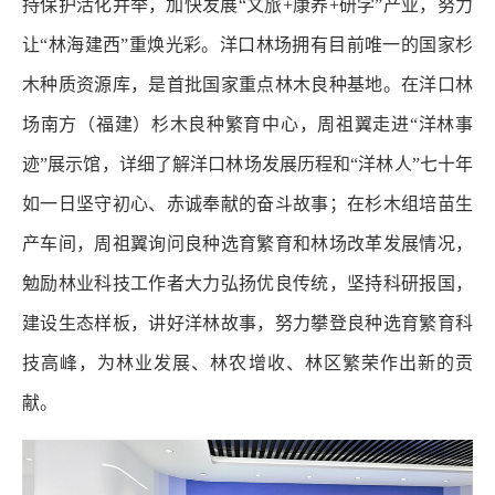
持保护活化并举，加快发展“文旅+康养+研学”产业，努力
让“林海建西”重焕光彩。洋口林场拥有目前唯一的国家杉
木种质资源库，是首批国家重点林木良种基地。在洋口林
场南方（福建）杉木良种繁育中心，周祖翼走进“洋林事
迹”展示馆，详细了解洋口林场发展历程和“洋林人”七十年
如一日坚守初心、赤诚奉献的奋斗故事；在杉木组培苗生
产车间，周祖翼询问良种选育繁育和林场改革发展情况，
勉励林业科技工作者大力弘扬优良传统，坚持科研报国，
建设生态样板，讲好洋林故事，努力攀登良种选育繁育科
技高峰，为林业发展、林农增收、林区繁荣作出新的贡
献。