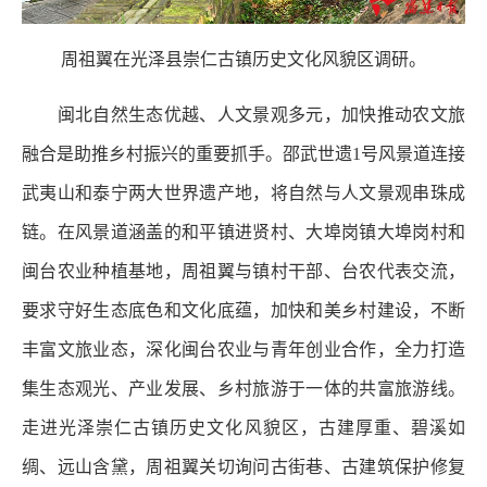
周祖翼在光泽县崇仁古镇历史文化风貌区调研。
闽北自然生态优越、人文景观多元，加快推动农文旅
融合是助推乡村振兴的重要抓手。邵武世遗1号风景道连接
武夷山和泰宁两大世界遗产地，将自然与人文景观串珠成
链。在风景道涵盖的和平镇进贤村、大埠岗镇大埠岗村和
闽台农业种植基地，周祖翼与镇村干部、台农代表交流，
要求守好生态底色和文化底蕴，加快和美乡村建设，不断
丰富文旅业态，深化闽台农业与青年创业合作，全力打造
集生态观光、产业发展、乡村旅游于一体的共富旅游线。
走进光泽崇仁古镇历史文化风貌区，古建厚重、碧溪如
绸、远山含黛，周祖翼关切询问古街巷、古建筑保护修复