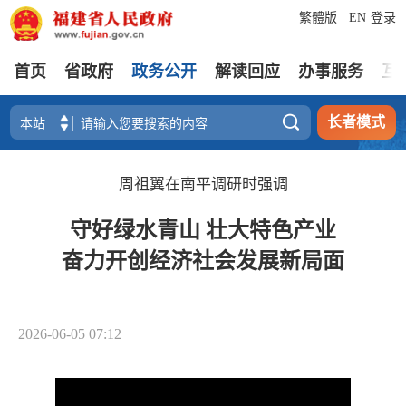
繁體版
|
EN
登录
首页
省政府
政务公开
解读回应
办事服务
互

长者模式
周祖翼在南平调研时强调
守好绿水青山 壮大特色产业
奋力开创经济社会发展新局面
2026-06-05 07:12