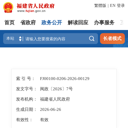
繁體版
|
EN
登录
首页
省政府
政务公开
解读回应
办事服务
互

长者模式
索 引 号：
FJ00100-0206-2026-00129
发文字号：
闽政〔2026〕7号
发布机构：
福建省人民政府
生成日期：
2026-06-26
有效性：
有效