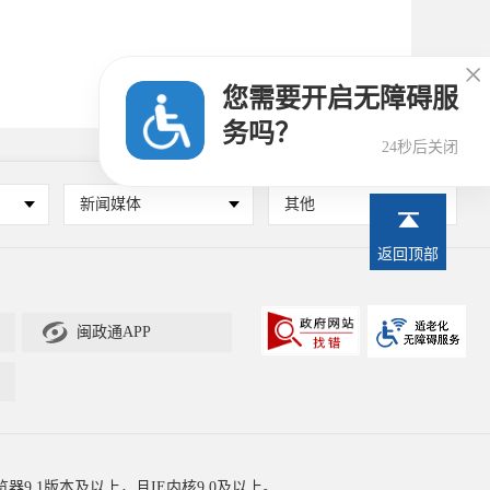

您需要开启无障碍服
务吗？
24秒后关闭
新闻媒体
其他
返回顶部

闽政通APP
器9.1版本及以上，且IE内核9.0及以上。