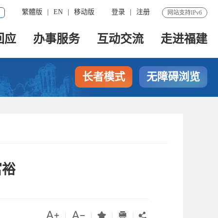
繁體版
|
EN
|
移动版
登录
|
注册
网站支持IPv6
回应
办事服务
互动交流
走进福建
长者模式
无障碍浏览
富裕




|
|
|
|
