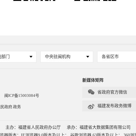
院部门
中央驻闽机构
各省区市
新媒体矩阵

省政府官方微信
闽ICP备15003084号

福建发布政务微博
民政府.政务
主办：福建省人民政府办公厅
承办：福建省大数据集团有限公司
本：IE浏览器9.0版本及以上； 谷歌浏览器 63版本及以上； 360浏览