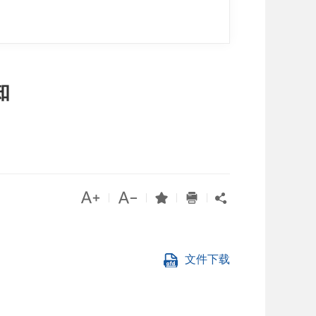
知




|
|
|
|

文件下载