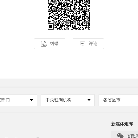


纠错
评论
院部门
中央驻闽机构
各省区市
新媒体矩阵

省政