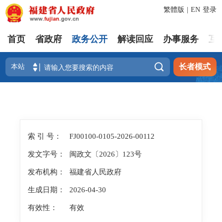
繁體版
|
EN
登录
首页
省政府
政务公开
解读回应
办事服务
互

长者模式
索 引 号：
FJ00100-0105-2026-00112
发文字号：
闽政文〔2026〕123号
发布机构：
福建省人民政府
生成日期：
2026-04-30
有效性：
有效