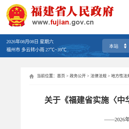
2026年08月08日
星期六
福州市
多云转小雨
27℃~39℃
当前位置：
首页
>
政务公开
>
法律法规
>
地方性法

​关于《福建省实施〈
——202