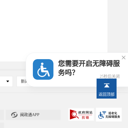

您需要开启无障碍服
务吗？
24秒后关闭
新闻媒体
其他
返回顶部

闽政通APP