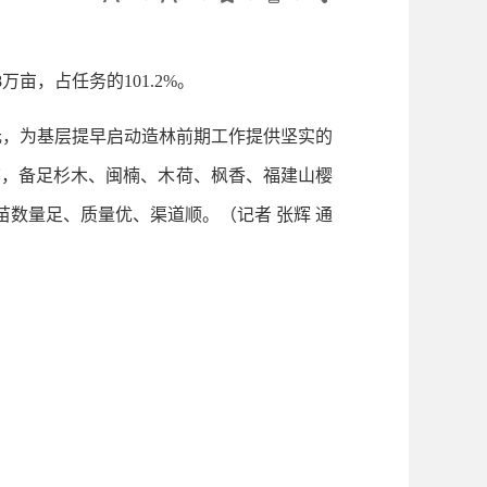
亩，占任务的101.2%。
元，为基层提早启动造林前期工作提供坚实的
苗，备足杉木、闽楠、木荷、枫香、福建山樱
用苗数量足、质量优、渠道顺。
（记者 张辉 通