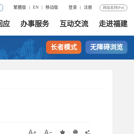
繁體版
|
EN
|
移动版
登录
|
注册
网站支持IPv6
回应
办事服务
互动交流
走进福建
长者模式
无障碍浏览




|
|
|
|
