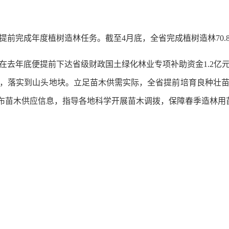
完成年度植树造林任务。截至4月底，全省完成植树造林70.8万
年底便提前下达省级财政国土绿化林业专项补助资金1.2亿
，落实到山头地块。立足苗木供需实际，全省提前培育良种壮
期发布苗木供应信息，指导各地科学开展苗木调拨，保障春季造林