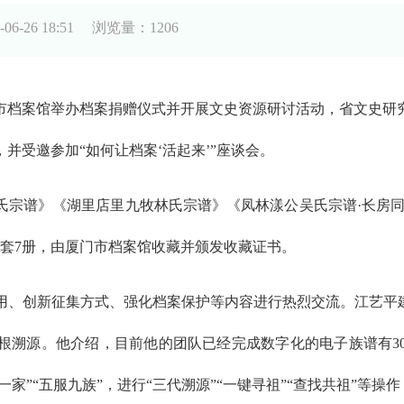
-26 18:51
浏览量：1206
市档案馆举办档案捐赠仪式并开展文史资源研讨活动，省文史研
并受邀参加“如何让档案‘活起来’”座谈会。
谱》《湖里店里九牧林氏宗谱》《凤林漾公吴氏宗谱·长房同
套7册，由厦门市档案馆收藏并颁发收藏证书。
创新征集方式、强化档案保护等内容进行热烈交流。江艺平建
溯源。他介绍，目前他的团队已经完成数字化的电子族谱有30
一家”“五服九族”，进行“三代溯源”“一键寻祖”“查找共祖”等操