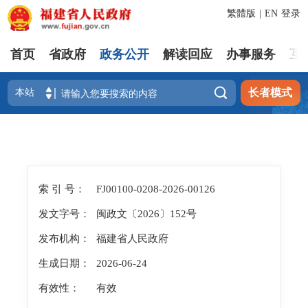
繁體版
|
EN
登录
首页
省政府
政务公开
解读回应
办事服务
互

长者模式
索 引 号：
FJ00100-0208-2026-00126
发文字号：
闽政文〔2026〕152号
发布机构：
福建省人民政府
生成日期：
2026-06-24
有效性：
有效