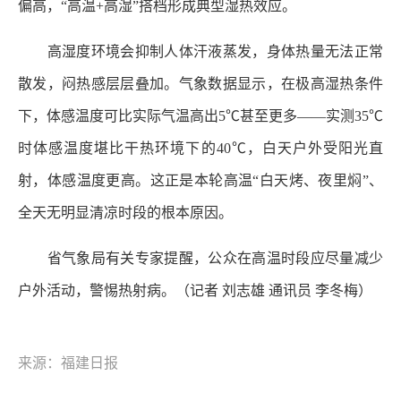
偏高，“高温+高湿”搭档形成典型湿热效应。
高湿度环境会抑制人体汗液蒸发，身体热量无法正常
散发，闷热感层层叠加。气象数据显示，在极高湿热条件
下，体感温度可比实际气温高出5℃甚至更多——实测35℃
时体感温度堪比干热环境下的40℃，白天户外受阳光直
射，体感温度更高。这正是本轮高温“白天烤、夜里焖”、
全天无明显清凉时段的根本原因。
省气象局有关专家提醒，公众在高温时段应尽量减少
户外活动，警惕热射病。（记者 刘志雄 通讯员 李冬梅）
来源：福建日报