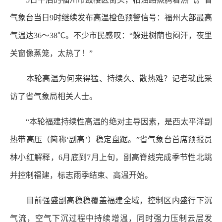
气象台当日9时继续发布高温橙色预警信号：福州大部最高
气温达36～38℃。不少市民感叹：“躲进树荫也闷汗，夜里
关窗像蒸笼，太热了！”
本轮高温为何来得猛、持续久、散热难？记者就此采
访了省气象局相关人士。
“本轮福建持续性高温的绝对主导因素，是西太平洋副
热带高压（简称‘副高’）稳定盘踞。”省气象台首席预报员
林小红解释，6月底到7月上旬，副高脊线完成季节性北跳
并控制福建，标志雨季结束、高温开始。
目前强盛副高稳稳覆盖福建全域，控制区内盛行下沉
气流，空气下沉过程中持续增温，同时强力压制云层发