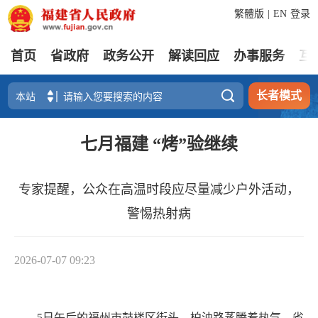
繁體版
|
EN
登录
首页
省政府
政务公开
解读回应
办事服务
互

长者模式
七月福建 “烤”验继续
专家提醒，公众在高温时段应尽量减少户外活动，
警惕热射病
2026-07-07 09:23
5日午后的福州市鼓楼区街头，柏油路蒸腾着热气。省