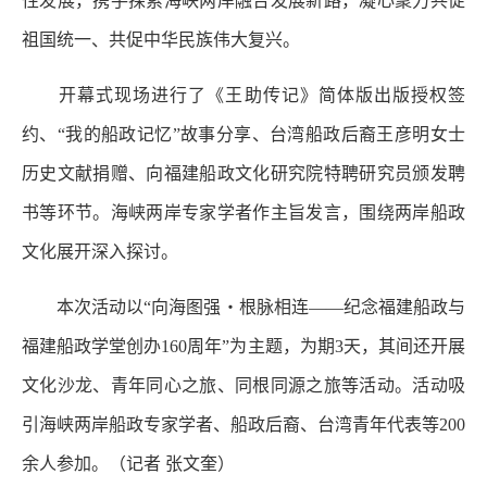
性发展，携手探索海峡两岸融合发展新路，凝心聚力共促
祖国统一、共促中华民族伟大复兴。
开幕式现场进行了《王助传记》简体版出版授权签
约、“我的船政记忆”故事分享、台湾船政后裔王彦明女士
历史文献捐赠、向福建船政文化研究院特聘研究员颁发聘
书等环节。海峡两岸专家学者作主旨发言，围绕两岸船政
文化展开深入探讨。
本次活动以“向海图强・根脉相连——纪念福建船政与
福建船政学堂创办160周年”为主题，为期3天，其间还开展
文化沙龙、青年同心之旅、同根同源之旅等活动。活动吸
引海峡两岸船政专家学者、船政后裔、台湾青年代表等200
余人参加。
（记者 张文奎）