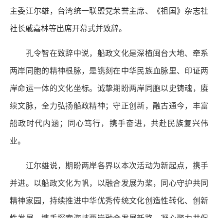
主委江尔雄，台湾统一联盟党荣誉主席、《祖国》杂志社
社长戚嘉林等出席开幕式并致辞。
孔令智在致辞中说，船政文化是深植闽台大地、牵系
两岸同胞的精神根脉，是镌刻在中华民族血脉里、印证两
岸命运一体的文化坐标。诚挚期盼两岸同胞以史铸魂，赓
续文脉，全力弘扬船政精神；守正创新，融古通今，丰富
船政时代内涵；同心笃行，携手奋进，共赴民族复兴伟
业。
江尔雄说，期盼两岸各界以本次活动为新起点，携手
并进。以船政文化为帆，以融合发展为桨，同心守护共同
精神家园，持续推进中华优秀传统文化创造性转化、创新