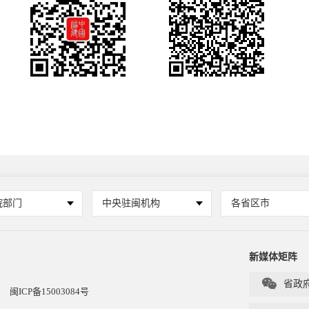
院部门
中央驻闽机构
各省区市
新媒体矩阵

省政
闽ICP备15003084号