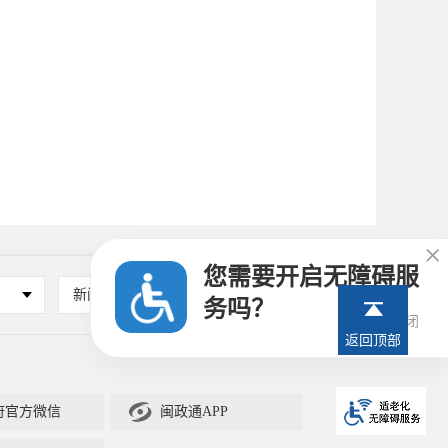

您需要开启无障碍服
新闻媒体
其他
务吗？
27秒后关闭
返回顶部

府官方微信
闽政通APP