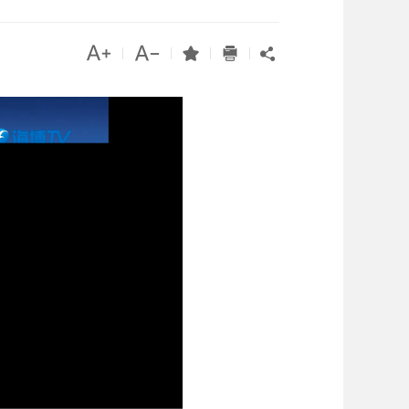




|
|
|
|
