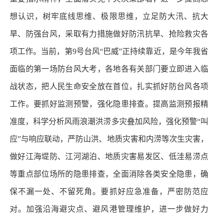
想认识，树牢底线思维、极限思维，立足防大汛、抗大
旱、防强台风，采取有力措施做好防汛抗旱、抢险救灾各
项工作。当前，第9号台风“巴威”正持续靠近，是今年我省
面临的第一场防台风大考，各地各有关部门要立即进入临
战状态，把人民生命安全放在首位，扎实抓好防台风各项
工作。要抓好监测预警，强化隐患排查。提高监测预报精
准度，科学分析风雨浪潮洪涝多灾叠加风险，强化预警“叫
应”与响应联动，严防山洪、地质灾害和内涝等次生灾害，
做好江海堤防、江河湖泊、地质灾害易发区、低洼易涝点
等重点部位场所的隐患排查，全面消除各类安全隐患，确
保不漏一处、不留死角。要抓好应急准备，严密防范应
对。加强沿海避灾点、避风港管理维护，进一步做好力