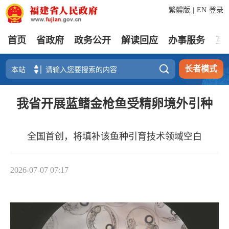
繁體版
|
EN
登录
首页
省政府
政务公开
解读回应
办事服务
互

长者模式
我省开展蓝鳍金枪鱼受精卵境外引种
全国首创，将填补该鱼种引育技术领域空白
2026-07-07 07:17