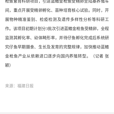
枪鱼繁育科研项目，引进蓝鳍金枪鱼受精卵至陆基养殖车
间，重点开展受精卵孵化、苗种培育核心试验。同时，开
展物种精准鉴别、检疫检测及遗传多样性分析等科研工
作。该项目初期计划分3批次引进蓝鳍金枪鱼受精卵，全程
监测其孵化率、幼体畸形率，并待仔鱼孵化完成后系统研
究仔鱼早期摄食、生长及发育的完整规律，加快推动蓝鳍
金枪鱼产业从依赖进口逐步向国内养殖转型。（记者 张
颖）
来源：福建日报