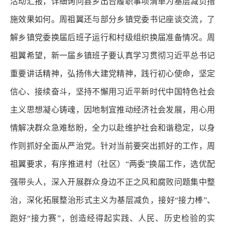
活动汇报，详细询问县乡出台履职事项清单为基层减负措
施效果如何。周祖翼还与部分乡镇党委书记座谈交流，了
解乡镇党委换届后班子运行和村级组织换届准备情况。周
祖翼希望，新一届乡镇班子要认真学习贯彻习近平总书记
重要讲话精神，弘扬伟大建党精神，践行初心使命，坚定
信心、接续奋斗，坚持不懈用习近平新时代中国特色社会
主义思想凝心铸魂，因地制宜推动经济社会发展，用心用
情解决群众急难愁盼，全力以赴维护社会和谐稳定，以身
作则抓好全面从严治党。针对当前要突出抓好的工作，周
祖翼要求，有序推进村（社区）“两委”换届工作，选优配
强带头人，深入开展群众身边不正之风和腐败问题集中整
治，深化拓展整治形式主义为基层减负，接好“接力棒”、
跑好“接力赛”，创造经得起实践、人民、历史检验的实