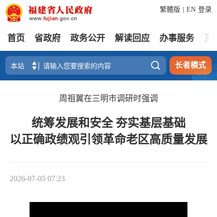
繁體版
|
EN
登录
首页
省政府
政务公开
解读回应
办事服务
互

长者模式
周祖翼在三明市调研时强调
统筹发展和安全 夯实基层基础
以正确政绩观引领革命老区高质量发展
2026-07-05 07:23