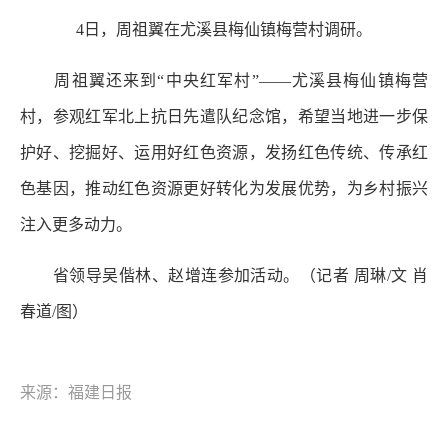
4日，周祖翼在尤溪县梅仙镇梅营村调研。
周祖翼还来到“中央红军村”——尤溪县梅仙镇梅营
村，参观红军北上抗日先遣队纪念馆，希望当地进一步保
护好、挖掘好、运用好红色资源，发扬红色传统、传承红
色基因，推动红色资源更好转化为发展优势，为乡村振兴
注入更多动力。
省领导吴偕林、赵增连参加活动。（记者 周琳/文 肖
春道/图）
来源：福建日报