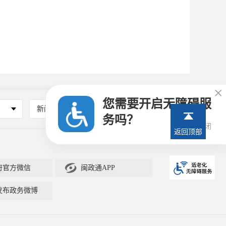

您需要开启无障碍服
新闻媒体
其他
务吗？
28秒后关闭
返回顶部

府官方微信
闽政通APP
发布政务微博