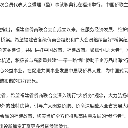
次会员代表大会暨理（监）事就职典礼在福州举行。中国侨联主
出，福建省侨商联合会自成立以来，在服务经济发展、维护
桥梁。希望福建省各级侨商会组织和广大会员继续当好“桥梁纽
身家乡建设，共同讲好中国故事、福建故事。聚焦“国之大者”，准
大机遇，积极参与高质量共建“一带一路”和“侨助千企万品出海
热心公益事业，在促进共同事业发展中展现侨界大爱，为中国式现
结和谐的良好形象。
，希望福建省侨商联合会深入践行“大侨务”观念，大力弘扬
中外的独特优势，引导广大闽籍侨胞、侨商深度融入全省发展大
会赢的福建故事，切实当好全方位推动高质量发展的“参与者”、
建建设新篇章汇聚更多侨资侨智侨力。