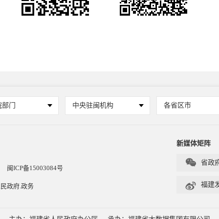
院部门
中央驻闽机构
各省区市
新媒体矩阵

省政
闽ICP备15003084号

福建
民政府.政务