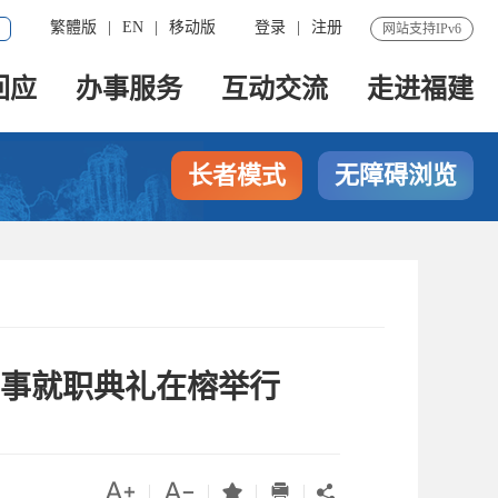
繁體版
|
EN
|
移动版
登录
|
注册
网站支持IPv6
回应
办事服务
互动交流
走进福建
长者模式
无障碍浏览
事就职典礼在榕举行




|
|
|
|
