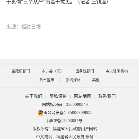
于贯彻“三个从严”的若干意见。
（记者 庄钊滢）
来源：福建日报
省政府部门
市、县（区）
国务院部门
中央驻闽机构
各省区市
新闻媒体
其他
关于我们
|
隐私保护
|
网站地图
|
联系我们
网站标识码：3500000049
闽公网安备：35000899002
闽ICP备15003084号
版权所有：福建省人民政府门户网站
中文域名：福建省人民政府.政务