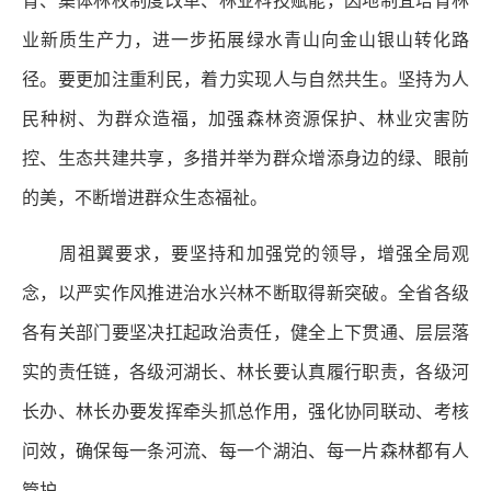
育、集体林权制度改革、林业科技赋能，因地制宜培育林
业新质生产力，进一步拓展绿水青山向金山银山转化路
径。要更加注重利民，着力实现人与自然共生。坚持为人
民种树、为群众造福，加强森林资源保护、林业灾害防
控、生态共建共享，多措并举为群众增添身边的绿、眼前
的美，不断增进群众生态福祉。
周祖翼要求，要坚持和加强党的领导，增强全局观
念，以严实作风推进治水兴林不断取得新突破。全省各级
各有关部门要坚决扛起政治责任，健全上下贯通、层层落
实的责任链，各级河湖长、林长要认真履行职责，各级河
长办、林长办要发挥牵头抓总作用，强化协同联动、考核
问效，确保每一条河流、每一个湖泊、每一片森林都有人
管护。