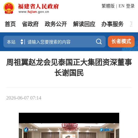
繁體版
|
EN
登录
首页
省政府
政务公开
解读回应
办事服务
互

长者模式
周祖翼赵龙会见泰国正大集团资深董事
长谢国民
2026-06-07 07:14