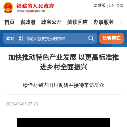
繁體版
|
EN
登录
首页
省政府
政务公开
解读回应
办事服务
互

长者模式
加快推动特色产业发展 以更高标准推
进乡村全面振兴
滕佳材到古田县调研并接待来访群众
2026-06-05 07:23