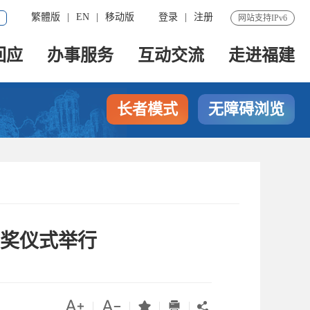
繁體版
|
EN
|
移动版
登录
|
注册
网站支持IPv6
回应
办事服务
互动交流
走进福建
长者模式
无障碍浏览
颁奖仪式举行




|
|
|
|
