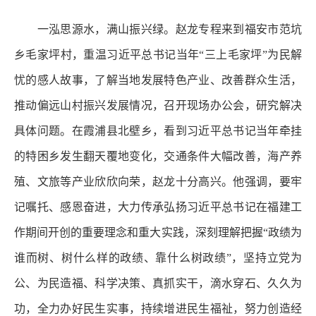
一泓思源水，满山振兴绿。赵龙专程来到福安市范坑
乡毛家坪村，重温习近平总书记当年“三上毛家坪”为民解
忧的感人故事，了解当地发展特色产业、改善群众生活，
推动偏远山村振兴发展情况，召开现场办公会，研究解决
具体问题。在霞浦县北壁乡，看到习近平总书记当年牵挂
的特困乡发生翻天覆地变化，交通条件大幅改善，海产养
殖、文旅等产业欣欣向荣，赵龙十分高兴。他强调，要牢
记嘱托、感恩奋进，大力传承弘扬习近平总书记在福建工
作期间开创的重要理念和重大实践，深刻理解把握“政绩为
谁而树、树什么样的政绩、靠什么树政绩”，坚持立党为
公、为民造福、科学决策、真抓实干，滴水穿石、久久为
功，全力办好民生实事，持续增进民生福祉，努力创造经