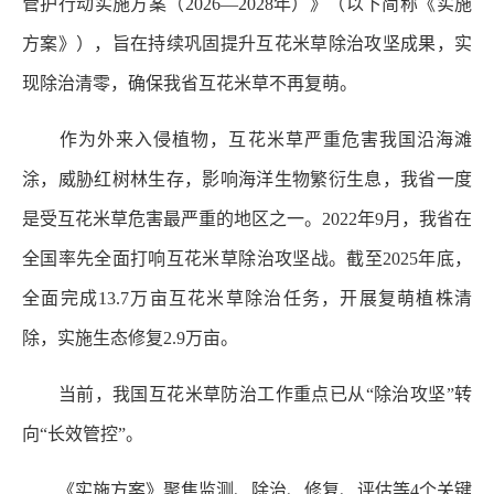
管护行动实施方案（2026—2028年）》（以下简称《实施
方案》），旨在持续巩固提升互花米草除治攻坚成果，实
现除治清零，确保我省互花米草不再复萌。
作为外来入侵植物，互花米草严重危害我国沿海滩
涂，威胁红树林生存，影响海洋生物繁衍生息，我省一度
是受互花米草危害最严重的地区之一。2022年9月，我省在
全国率先全面打响互花米草除治攻坚战。截至2025年底，
全面完成13.7万亩互花米草除治任务，开展复萌植株清
除，实施生态修复2.9万亩。
当前，我国互花米草防治工作重点已从“除治攻坚”转
向“长效管控”。
《实施方案》聚焦监测、除治、修复、评估等4个关键