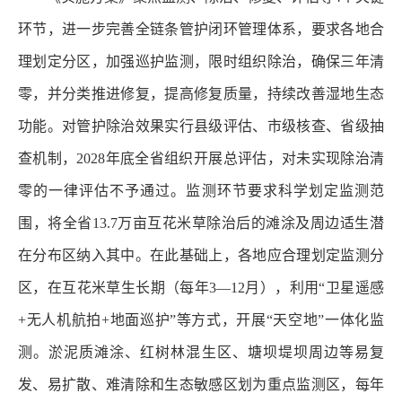
环节，进一步完善全链条管护闭环管理体系，要求各地合
理划定分区，加强巡护监测，限时组织除治，确保三年清
零，并分类推进修复，提高修复质量，持续改善湿地生态
功能。对管护除治效果实行县级评估、市级核查、省级抽
查机制，2028年底全省组织开展总评估，对未实现除治清
零的一律评估不予通过。监测环节要求科学划定监测范
围，将全省13.7万亩互花米草除治后的滩涂及周边适生潜
在分布区纳入其中。在此基础上，各地应合理划定监测分
区，在互花米草生长期（每年3—12月），利用“卫星遥感
+无人机航拍+地面巡护”等方式，开展“天空地”一体化监
测。淤泥质滩涂、红树林混生区、塘坝堤坝周边等易复
发、易扩散、难清除和生态敏感区划为重点监测区，每年