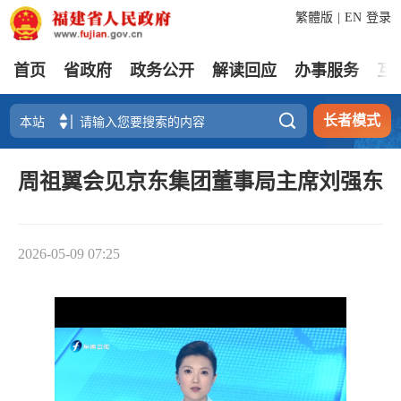
繁體版
|
EN
登录
首页
省政府
政务公开
解读回应
办事服务
互

长者模式
周祖翼会见京东集团董事局主席刘强东
2026-05-09 07:25