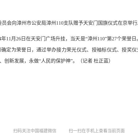
会向漳州市公安局漳州110支队赠予天安门国旗仪式在京举行
24年11月26日在天安门广场升挂，当天是“漳州110”第27个荣誉
6日确定为荣誉日，通过举办接力荣光仪式、授袖标仪式、授奖
、创新发展，永做“人民的保护神”。（记者 杜正蓝）
扫码关注中国福建微信
扫一扫在手机上查看当前页面