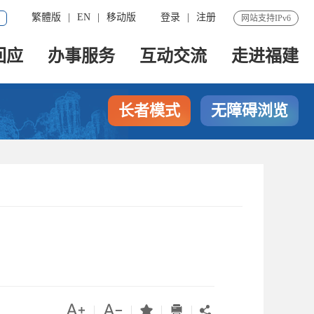
繁體版
|
EN
|
移动版
登录
|
注册
网站支持IPv6
回应
办事服务
互动交流
走进福建
长者模式
无障碍浏览




|
|
|
|
