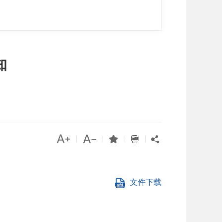
知




|
|
|
|

文件下载