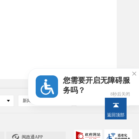

您需要开启无障碍服
务吗？
7秒后关闭
新闻媒体
其他
返回顶部

闽政通APP