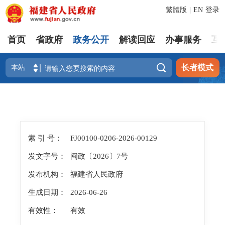
繁體版
|
EN
登录
首页
省政府
政务公开
解读回应
办事服务
互

长者模式
索 引 号：
FJ00100-0206-2026-00129
发文字号：
闽政〔2026〕7号
发布机构：
福建省人民政府
生成日期：
2026-06-26
有效性：
有效