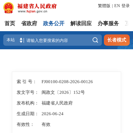
繁體版
|
EN
登录
首页
省政府
政务公开
解读回应
办事服务
互

长者模式
索 引 号：
FJ00100-0208-2026-00126
发文字号：
闽政文〔2026〕152号
发布机构：
福建省人民政府
生成日期：
2026-06-24
有效性：
有效