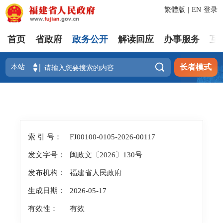
繁體版
|
EN
登录
首页
省政府
政务公开
解读回应
办事服务
互

长者模式
索 引 号：
FJ00100-0105-2026-00117
发文字号：
闽政文〔2026〕130号
发布机构：
福建省人民政府
生成日期：
2026-05-17
有效性：
有效