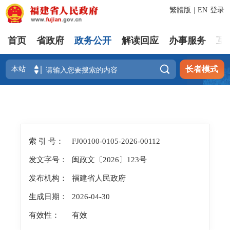
繁體版
|
EN
登录
首页
省政府
政务公开
解读回应
办事服务
互

长者模式
索 引 号：
FJ00100-0105-2026-00112
发文字号：
闽政文〔2026〕123号
发布机构：
福建省人民政府
生成日期：
2026-04-30
有效性：
有效