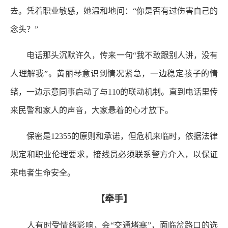
去。凭着职业敏感，她温和地问：“你是否有过伤害自己的
念头？”
电话那头沉默许久，传来一句“我不敢跟别人讲，没有
人理解我”。黄丽琴意识到情况紧急，一边稳定孩子的情
绪，一边示意同事启动了与110的联动机制。直到电话里传
来民警和家人的声音，大家悬着的心才放下。
保密是12355的原则和承诺，但危机来临时，依据法律
规定和职业伦理要求，接线员必须联系警方介入，以保证
来电者生命安全。
【牵手】
人有时受情绪影响，会“交通堵塞”，面临岔路口的选