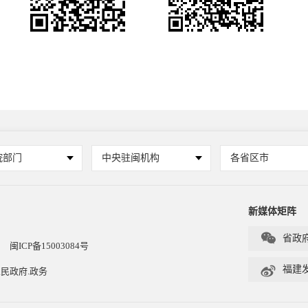
院部门
中央驻闽机构
各省区市
新媒体矩阵

省政
闽ICP备15003084号

福建
民政府.政务