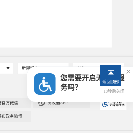
新闻媒体
其他

您需要开启无障碍服
返回顶部
务吗？
17秒后关闭

府官方微信
闽政通APP
发布政务微博