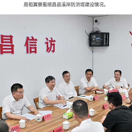
周祖翼察看顺昌县溪岸防洪堤建设情况。