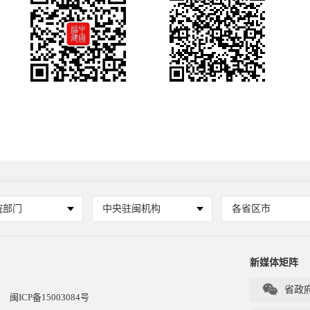
院部门
中央驻闽机构
各省区市
新媒体矩阵

省政
闽ICP备15003084号