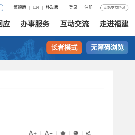
繁體版
|
EN
|
移动版
登录
|
注册
网站支持IPv6
回应
办事服务
互动交流
走进福建
长者模式
无障碍浏览




|
|
|
|
