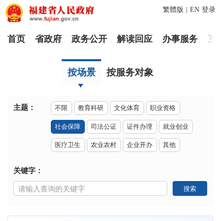
繁體版
|
EN
登录
首页
省政府
政务公开
解读回应
办事服务
互
按场景
按服务对象
主题：
不限
教育科研
文化体育
职业资格
社会保障
司法公证
证件办理
就业创业
医疗卫生
农业农村
企业开办
其他
关键字：
搜索