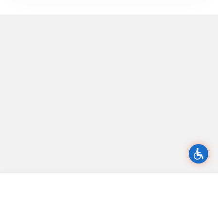
省政府部门
市、县（区）
国务院部门
中央驻闽机构
各省区市
新闻媒体
其他