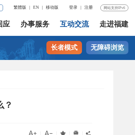
繁體版
|
EN
|
移动版
登录
|
注册
网站支持IPv6
回应
办事服务
互动交流
走进福建
长者模式
无障碍浏览
么？




|
|
|
|
