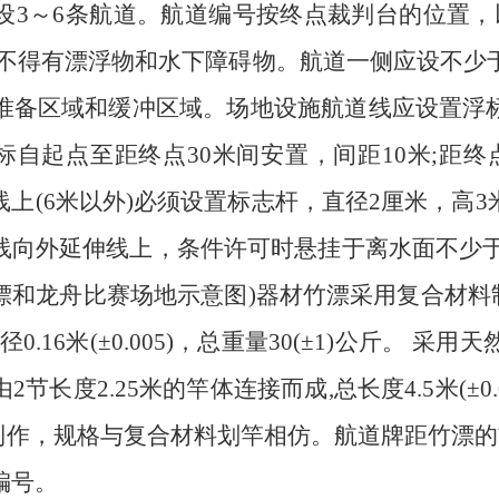
设3～6条航道。航道编号按终点裁判台的位置，
，不得有漂浮物和水下障碍物。航道一侧应设不少
的准备区域和缓冲区域。场地设施航道线应设置浮
浮标自起点至距终点30米间安置，间距10米;距终
上(6米以外)必须设置标志杆，直径2厘米，高
向外延伸线上，条件许可时悬挂于离水面不少于3米
和龙舟比赛场地示意图)器材竹漂采用复合材料制
直径0.16米(±0.005)，总重量30(±1)公斤
2.25米的竿体连接而成,总长度4.5米(±0.005米
然竹材制作，规格与复合材料划竿相仿。航道牌距竹漂
编号。