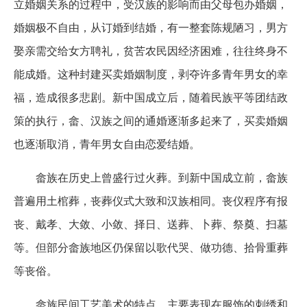
立婚姻关系的过程中，受汉族的影响而由父母包办婚姻，
婚姻极不自由，从订婚到结婚，有一整套陈规陋习，男方
娶亲需交给女方聘礼，贫苦农民因经济困难，往往终身不
能成婚。这种封建买卖婚姻制度，剥夺许多青年男女的幸
福，造成很多悲剧。新中国成立后，随着民族平等团结政
策的执行，畲、汉族之间的通婚逐渐多起来了，买卖婚姻
也逐渐取消，青年男女自由恋爱结婚。
畲族在历史上曾盛行过火葬。到新中国成立前，畲族
普遍用土棺葬，丧葬仪式大致和汉族相同。丧仪程序有报
丧、戴孝、大敛、小敛、择日、送葬、卜葬、祭奠、扫墓
等。但部分畲族地区仍保留以歌代哭、做功德、拾骨重葬
等丧俗。
畲族民间工艺美术的特点，主要表现在服饰的刺绣和