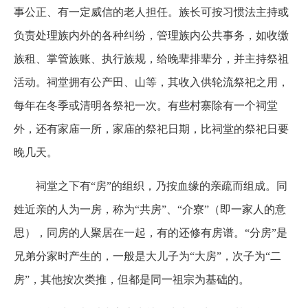
事公正、有一定威信的老人担任。族长可按习惯法主持或
负责处理族内外的各种纠纷，管理族内公共事务，如收缴
族租、掌管族账、执行族规，给晚辈排辈分，并主持祭祖
活动。祠堂拥有公产田、山等，其收入供轮流祭祀之用，
每年在冬季或清明各祭祀一次。有些村寨除有一个祠堂
外，还有家庙一所，家庙的祭祀日期，比祠堂的祭祀日要
晚几天。
祠堂之下有“房”的组织，乃按血缘的亲疏而组成。同
姓近亲的人为一房，称为“共房”、“介寮”（即一家人的意
思），同房的人聚居在一起，有的还修有房谱。“分房”是
兄弟分家时产生的，一般是大儿子为“大房”，次子为“二
房”，其他按次类推，但都是同一祖宗为基础的。