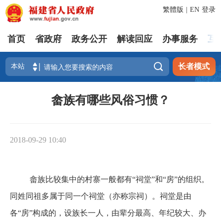
繁體版
|
EN
登录
首页
省政府
政务公开
解读回应
办事服务
互

长者模式
畲族有哪些风俗习惯？
2018-09-29 10:40
畲族比较集中的村寨一般都有“祠堂”和“房”的组织。
同姓同祖多属于同一个祠堂（亦称宗祠）。祠堂是由
各“房”构成的，设族长一人，由辈分最高、年纪较大、办