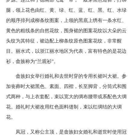
腿，领上花色由红、黄、绿、红、蓝、红、黑、红、水绿
的顺序排列成柳条纹图案，上领的黑底上绣有一条水红、
黄色的粗线条的自然花纹，围身裙的图案花纹以大朵的云
头纹为其特征，裙边配上柳条纹原色图案花纹，非常醒
目。丽水式，以浙江丽水地区为代表，富有特色的是花边
衫，畲族称为“兰观衫”。
畲族妇女举行婚礼和去世时穿的专用长裙叫大裙。参
加丧葬时大裙黑色、素面、四褶，长至脚背，分筒式和围
式两种，与上衣套配，束以宽大的绸布腰带或系配色大绸
花。婚礼时大裙改用红色面料缝制，束以红绸结的大绸
花。
凤冠，又称公主顶，是畲族妇女婚礼和逝世时使用冠