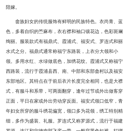
陪嫁。
畲族妇女的传统服饰有鲜明的民族特色。衣尚青、蓝
色，多着自织的苎麻布，衣右襟和袖口镶花边，色彩斑斓
绚丽。服装款式有福鼎式、霞浦式、福安式、罗连式和丽
水式之分。福鼎式通常称福宁东路装，上衣分大领和小
领。多用水红、水绿做底色，加绣花纹。霞浦式又称福宁
西路装，流行于霞浦县西、南、中部和东部畲村以及福安
东部地区。其特点在于前后衣片长度完全相同，也是大襟
式，有服斗和系带，可两面翻穿，逢年过节或外出做客穿
正面，平日在家或外出劳动穿反面。福安式领口低窄，青
年妇女所穿的服斗绣花偏宽，领口多为花领，绣工特别精
细，多作为盛装、礼服。罗连式又称罗源式，流行于福建
罗源、连江和宁德南部飞鸾一带，一般穿黑色短裤，打绑