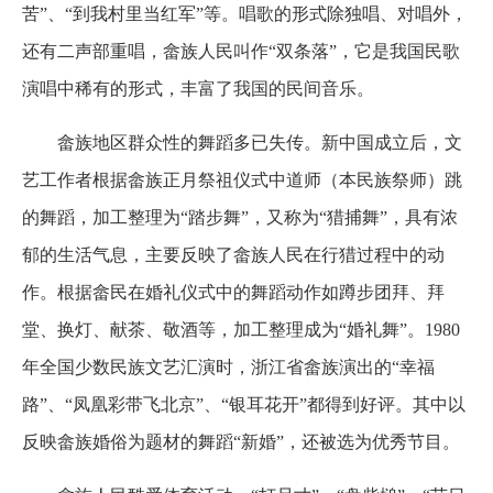
苦”、“到我村里当红军”等。唱歌的形式除独唱、对唱外，
还有二声部重唱，畲族人民叫作“双条落”，它是我国民歌
演唱中稀有的形式，丰富了我国的民间音乐。
畲族地区群众性的舞蹈多已失传。新中国成立后，文
艺工作者根据畲族正月祭祖仪式中道师（本民族祭师）跳
的舞蹈，加工整理为“踏步舞”，又称为“猎捕舞”，具有浓
郁的生活气息，主要反映了畲族人民在行猎过程中的动
作。根据畲民在婚礼仪式中的舞蹈动作如蹲步团拜、拜
堂、换灯、献茶、敬酒等，加工整理成为“婚礼舞”。
1980
年全国少数民族文艺汇演时，浙江省畲族演出的“幸福
路”、“凤凰彩带飞北京”、“银耳花开”都得到好评。其中以
反映畲族婚俗为题材的舞蹈“新婚”，还被选为优秀节目。