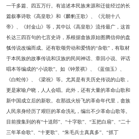
一千多篇、四五万行。有追述本民族来源和迁徙经过的长
篇叙事诗歌《高皇歌》和《麟豹王歌》、《元朝十八
帝》、《封金山》等，其中以《高皇歌》流传最广，这首
长达三四百句的七言史诗，系根据畲族原始图腾信仰的盘
瓠传说改编而成。还有歌颂劳动和爱情的“杂歌”，有取材
于本民族的故事传说和汉族的民间神话、章回小说、评话
唱本等编成的“小说歌”。如《钟景祺》、《蓝佃玉》、
《白蛇传》、《梁祝》等。尤其是有关历史传说的山歌，
更是家喻户晓，人人会唱。此外，还有大量的革命山歌和
新中国成立后的新歌。在那战火纷飞的革命年代里，畲族
人民亲身经历了艰巨的革命洗礼，编出不少革命山歌等。
目前搜集到的有“十送郎”、“十字歌”、“五把白扇”、“二十
三年革命歌”、“十更歌”、“朱毛兵士真真多”、“抓丁