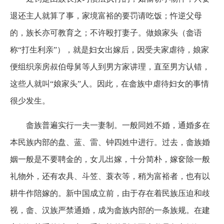
退还主人就算了事，家境富裕的要罚请吃饭；忤逆父母
的，族长亦可教育之；不许殴打妻子。做娘家头（畲语
称“打生利亲”），就是妇女出嫁后，因受夫家虐待，娘家
便组织亲房叔伯母舅等人到男方家讲理，直至男方认错，
这些人就叫“娘家头”人。因此，在畲族中虐待妇女的事情
很少发生。
畲族普遍实行一夫一妻制。一般同姓不婚，通婚多在
本民族内部的盘、蓝、雷、钟四姓中进行。过去，畲族婚
姻一般是不要聘金的，女儿出嫁，十分简朴，嫁奁除一般
礼物外，还有农具、斗笠、蓑衣等，稍为富裕者，也有以
耕牛作陪嫁的。新中国成立前，由于存在着民族压迫和歧
视，畲、汉族严禁通婚，成为畲族内部的一条族规。在建