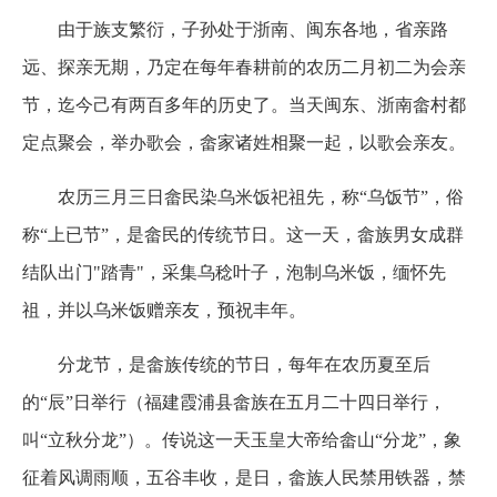
由于族支繁衍，子孙处于浙南、闽东各地，省亲路
远、探亲无期，乃定在每年春耕前的农历二月初二为会亲
节，迄今己有两百多年的历史了。当天闽东、浙南畲村都
定点聚会，举办歌会，畲家诸姓相聚一起，以歌会亲友。
农历三月三日畲民染乌米饭祀祖先，称“乌饭节”，俗
称“上已节”，是畲民的传统节日。这一天，畲族男女成群
结队出门
"
踏青
"
，采集乌稔叶子，泡制乌米饭，缅怀先
祖，并以乌米饭赠亲友，预祝丰年。
分龙节，是畲族传统的节日，每年在农历夏至后
的“辰”日举行（福建霞浦县畲族在五月二十四日举行，
叫“立秋分龙”）。传说这一天玉皇大帝给畲山“分龙”，象
征着风调雨顺，五谷丰收，是日，畲族人民禁用铁器，禁