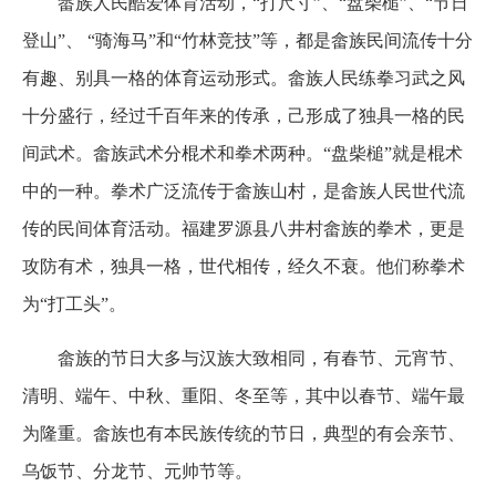
畲族人民酷爱体育活动，“打尺寸”、“盘柴槌”、“节日
登山”、 “骑海马”和“竹林竞技”等，都是畲族民间流传十分
有趣、别具一格的体育运动形式。畲族人民练拳习武之风
十分盛行，经过千百年来的传承，己形成了独具一格的民
间武术。畲族武术分棍术和拳术两种。“盘柴槌”就是棍术
中的一种。拳术广泛流传于畲族山村，是畲族人民世代流
传的民间体育活动。福建罗源县八井村畲族的拳术，更是
攻防有术，独具一格，世代相传，经久不衰。他们称拳术
为“打工头”。
畲族的节日大多与汉族大致相同，有春节、元宵节、
清明、端午、中秋、重阳、冬至等，其中以春节、端午最
为隆重。畲族也有本民族传统的节日，典型的有会亲节、
乌饭节、分龙节、元帅节等。