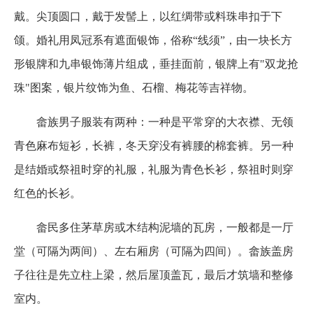
戴。尖顶圆口，戴于发髻上，以红绸带或料珠串扣于下
颌。婚礼用凤冠系有遮面银饰，俗称“线须”，由一块长方
形银牌和九串银饰薄片组成，垂挂面前，银牌上有
"
双龙抢
珠
"
图案，银片纹饰为鱼、石榴、梅花等吉祥物。
畲族男子服装有两种：一种是平常穿的大衣襟、无领
青色麻布短衫，长裤，冬天穿没有裤腰的棉套裤。另一种
是结婚或祭祖时穿的礼服，礼服为青色长衫，祭祖时则穿
红色的长衫。
畲民多住茅草房或木结构泥墙的瓦房，一般都是一厅
堂（可隔为两间）、左右厢房（可隔为四间）。畲族盖房
子往往是先立柱上梁，然后屋顶盖瓦，最后才筑墙和整修
室内。