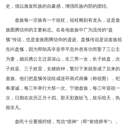
史，借以激发民族的自豪感，增强民族内部的团结。
畲族每一宗族有一个祖杖，祖杖雕刻有龙头，这是畲
族图腾信仰的主要标志。在各地畲族中广为流传的“盘
瓠”传说，也是畲族图腾信仰的遗迹。盘瓠传说是说畲族祖
先叫盘瓠，因为帮助高辛皇帝平息外患有功而娶了三公主
为妻，婚后携公主迁居深山，生三男一女，长子姓盘，次
子姓蓝、三子姓雷，女婿姓钟，繁衍下来就形成了后来的
畲族。他们把盘瓠传说绘成连环画式画像（称祖图），祀
奉虔诚，每三年举行大祭一次。宁德畲族，每三年迎祖一
次，日期在农历正月十四。那天彩旗纷飞，鼓乐喧天，热
闹非凡。
畲民十分重视狩猎，笃信“猎神”（即“射猎师爷”），