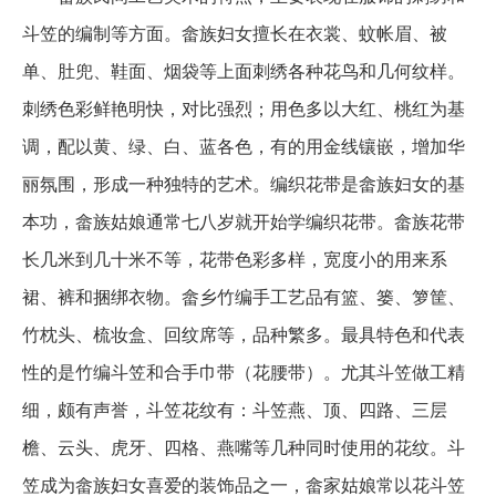
斗笠的编制等方面。畲族妇女擅长在衣裳、蚊帐眉、被
单、肚兜、鞋面、烟袋等上面刺绣各种花鸟和几何纹样。
刺绣色彩鲜艳明快，对比强烈；用色多以大红、桃红为基
调，配以黄、绿、白、蓝各色，有的用金线镶嵌，增加华
丽氛围，形成一种独特的艺术。编织花带是畲族妇女的基
本功，畲族姑娘通常七八岁就开始学编织花带。畲族花带
长几米到几十米不等，花带色彩多样，宽度小的用来系
裙、裤和捆绑衣物。畲乡竹编手工艺品有篮、篓、箩筐、
竹枕头、梳妆盒、回纹席等，品种繁多。最具特色和代表
性的是竹编斗笠和合手巾带（花腰带）。尤其斗笠做工精
细，颇有声誉，斗笠花纹有：斗笠燕、顶、四路、三层
檐、云头、虎牙、四格、燕嘴等几种同时使用的花纹。斗
笠成为畲族妇女喜爱的装饰品之一，畲家姑娘常以花斗笠