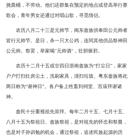
挑粪桶，不劳动。他们还群集在预定的地点或登高举行赛
歌会，青年男女还通过对唱山歌，寻觅情侣。
农历八月二十三是元帅节，闽东畲族供奉田公元帅者
皆行元帅节。是日，杀一只大公鸡，连同其他供品祭神田
公元帅。祭罢，举家喝
"
元帅酒
"
，壮胆驱邪。
农历十二月十五或廿四日浙南畲族为“打尘日”，家家
户户打扫灶房尘土，洗刷家具，清扫垃圾。粤东畲族将此
两日称为“谢神日”。各户备上牲畜到祠堂、宫庙拜谢诸
神。
畲民十分重视祖先崇拜。每年二月十五、七月十五、
八月十五为祭祖日。畲族祭祖，是对祖先的怀念和祭奠，
也是对子孙训勉的机会，通过祭祖，追述民族起源的历